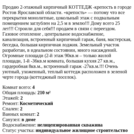
Продаю 2-этажный кирпичный КОТТЕДЖ -крепость в городе
Ростов Ярославской области. «крепость» — потому что все
перекрытия монолитные, цокольный этаж с подвальным
помещением заглублен на 2,5 м в землю!!! Дому всего 25
лет!!! Строили для себя!!! продаем в связи с переездом.
Газовое отопление , центральное водоснабжение,
канализация, встроенный кирпичный гараж, баня, мастерская,
беседка, большая кирпичная лоджия. Земельный участок
разработан, в идеальном состоянии, много насаждений.
Огромные площади (2-й этаж 90кв.м – только жилой
площади, 1-й -36кв.м комната, большая кухня 27 кв.м.,
гардеробная 8кв.м., встроенный гараж -27кв.м.!!! Очень
уютный, ухоженный, теплый коттедж расположен в зеленой
черте города (коттеджный поселок).
Комнат всего:
4
Общая площадь:
210 м²
Этажей:
2
Ремонт:
Косметический
Спален:
2
Ванных комнат:
2
Cанузел:
в доме
Водоснабжение:
нелицензированная скважина
Статус участка:
индивидуальное жилищное строительство